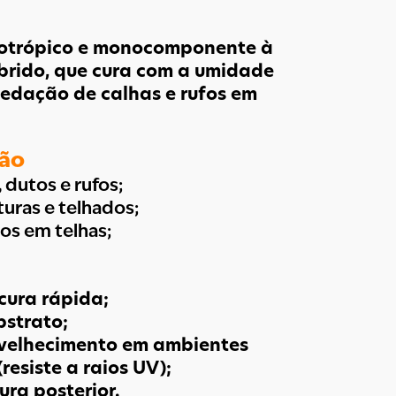
ixotrópico e monocomponente à
brido, que cura com a umidade
vedação de calhas e rufos em
ção
 dutos e rufos;
uras e telhados;
os em telhas;
 cura rápida;
strato;
nvelhecimento em ambientes
resiste a raios UV);
ura posterior.