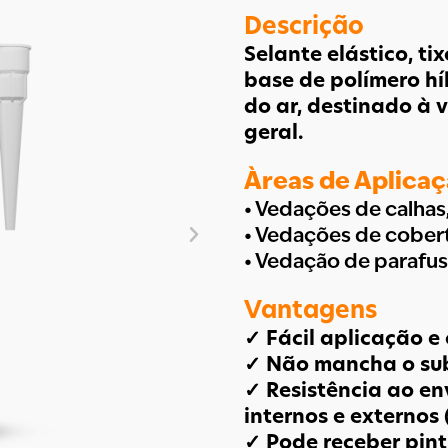
Descrição
Selante elástico, t
base de polímero hí
do ar, destinado à 
geral.
Àreas de Aplica
• Vedações de calhas,
• Vedações de cobert
• Vedação de parafus
Vantagens
✓ Fácil aplicação e
✓ Não mancha o sub
✓ Resistência ao e
internos e externos (
✓ Pode receber pint