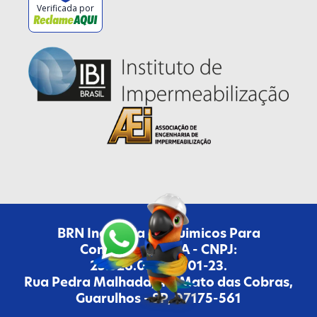
Verificada por
BRN Industria de Quimicos Para
Construcao LTDA - CNPJ:
25.526.038/0001-23.
Rua Pedra Malhada, 47, Mato das Cobras,
Guarulhos - SP, 07175-561